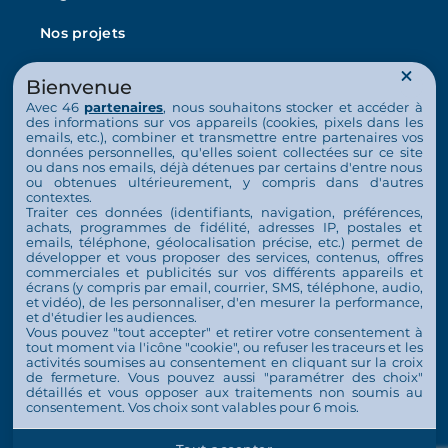
Nos projets
L’Arche en France
Bienvenue
La vie au quotidien
Avec 46
partenaires
, nous souhaitons stocker et accéder à
des informations sur vos appareils (cookies, pixels dans les
emails, etc.), combiner et transmettre entre partenaires vos
Nos activités
données personnelles, qu'elles soient collectées sur ce site
ou dans nos emails, déjà détenues par certains d'entre nous
Nous soutenir
ou obtenues ultérieurement, y compris dans d'autres
contextes.
Traiter ces données (identifiants, navigation, préférences,
S’engager
achats, programmes de fidélité, adresses IP, postales et
emails, téléphone, géolocalisation précise, etc.) permet de
Nous soutenir
développer et vous proposer des services, contenus, offres
commerciales et publicités sur vos différents appareils et
écrans (y compris par email, courrier, SMS, téléphone, audio,
Contact
et vidéo), de les personnaliser, d'en mesurer la performance,
et d'étudier les audiences.
Espace Presse
Vous pouvez "tout accepter" et retirer votre consentement à
tout moment via l'icône "cookie", ou refuser les traceurs et les
activités soumises au consentement en cliquant sur la croix
de fermeture. Vous pouvez aussi "paramétrer des choix"
détaillés et vous opposer aux traitements non soumis au
consentement. Vos choix sont valables pour 6 mois.
© 2026 Tous droits réservés L'Arche en France
Plan de site
Mentions légales
Politique de confidentialité