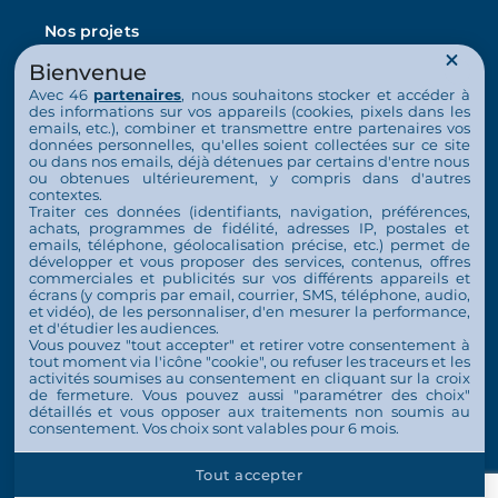
Nos projets
Bienvenue
L’Arche en France
Avec 46
partenaires
, nous souhaitons stocker et accéder à
La vie au quotidien
des informations sur vos appareils (cookies, pixels dans les
emails, etc.), combiner et transmettre entre partenaires vos
données personnelles, qu'elles soient collectées sur ce site
Nos activités
ou dans nos emails, déjà détenues par certains d'entre nous
ou obtenues ultérieurement, y compris dans d'autres
Nous soutenir
contextes.
Traiter ces données (identifiants, navigation, préférences,
achats, programmes de fidélité, adresses IP, postales et
S’engager
emails, téléphone, géolocalisation précise, etc.) permet de
développer et vous proposer des services, contenus, offres
commerciales et publicités sur vos différents appareils et
Nous soutenir
écrans (y compris par email, courrier, SMS, téléphone, audio,
et vidéo), de les personnaliser, d'en mesurer la performance,
Contact
et d'étudier les audiences.
Vous pouvez "tout accepter" et retirer votre consentement à
Espace Presse
tout moment via l'icône "cookie", ou refuser les traceurs et les
activités soumises au consentement en cliquant sur la croix
de fermeture. Vous pouvez aussi "paramétrer des choix"
détaillés et vous opposer aux traitements non soumis au
consentement. Vos choix sont valables pour 6 mois.
© 2026 Tous droits réservés L'Arche en France
Tout accepter
Plan de site
Mentions légales
Politique de confidentialité